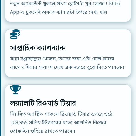
নতুন অ্যাকাউন্ট খুললে প্রথম ক্লেইমটা খুব সোজা CK666
App-এ ঢুকলেই অফার ব্যানারটা উপরে দেখা যায়
সাপ্তাহিক ক্যাশব্যাক
যারা সপ্তাহজুড়ে খেলেন, তাদের জন্য এটা বেশি কাজে
লাগে ৭ দিনের সারাংশ দেখে এক নজরে বুঝে নিতে পারবেন
লয়্যালটি রিওয়ার্ড টিয়ার
নিয়মিত অ্যাক্টিভ থাকলে রিওয়ার্ড টিয়ার ওপরে ওঠে
208,955 সক্রিয় ইউজারের মতো আপনিও নিজের
প্রোফাইল গুছিয়ে রাখতে পারবেন