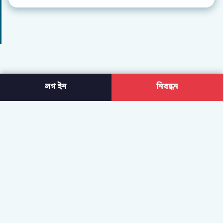
CK666 Login থেকে অফার
লগ ইন
নিবন্ধন
ক্লেইম করার ধাপ
অ্যাকাউন্টে ঢুকুন
CK666 Login খুলে ১ মিনিটের মধ্যে সাইন ইন করুন পুরোনো
ইউজার হলে সরাসরি অফার ট্যাবে চলে যান
CK666 App-এ অফার দেখুন
অ্যাপে ঢোকার পর প্রোমোশন সেকশনটা ওপরে থাকে ছোট