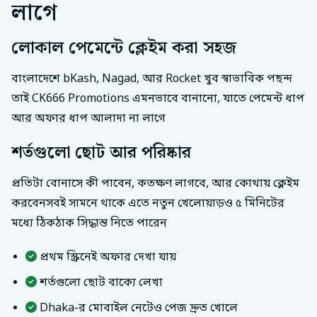
লাগে
লোকাল পেমেন্টে ক্লেইম করা সহজ
বাংলাদেশে bKash, Nagad, আর Rocket খুব স্বাভাবিক পছন্দ
তাই CK666 Promotions এমনভাবে বানানো, যাতে পেমেন্ট ধাপ
আর অফার ধাপ আলাদা না লাগে
শর্তগুলো ছোট আর পরিষ্কার
প্রতিটা বোনাসে কী পাবেন, কতক্ষণ লাগবে, আর কোথায় ক্লেইম
করবেনসবই সামনে থাকে এতে নতুন খেলোয়াড়ও ৫ মিনিটের
মধ্যে ঠিকঠাক সিদ্ধান্ত নিতে পারেন
প্রথম স্ক্রিনেই অফার দেখা যায়
শর্তগুলো ছোট বাক্যে লেখা
Dhaka-র মোবাইল নেটেও পেজ দ্রুত খোলে