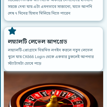
Rocket-ভিত্তিক ক্যাশব্যাক অফারে লেনদেনের ইতিহাস
সহজে দেখা যায় এটা এমনভাবে সাজানো, যাতে আপনি
শেষ ৭ দিনের হিসাব মিলিয়ে নিতে পারেন
লয়্যালটি লেভেল আপগ্রেড
লয়্যালটি-প্রোগ্রামে নিয়মিত লগইন করলে নতুন লেভেল
খুলে যায় CK666 Login থেকে একবার ঢুকলেই আপনার
স্ট্যাটাসটা চোখে পড়ে