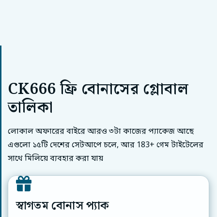
CK666 ফ্রি বোনাসের গ্লোবাল
তালিকা
লোকাল অফারের বাইরে আরও ৩টা কাজের প্যাকেজ আছে
এগুলো ১৫টি দেশের সেটআপে চলে, আর 183+ গেম টাইটেলের
সাথে মিলিয়ে ব্যবহার করা যায়
স্বাগতম বোনাস প্যাক