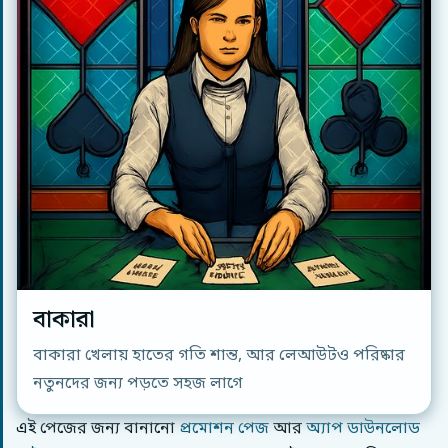
বাকারা
বাকারা খেলায় হাতের গতি শান্ত, আর লেআউটও পরিষ্কার
নতুনদের জন্য পড়তে সহজ লাগে
এই পেজের জন্য বানানো
প্রমোশন পেজ
আর
অ্যাপ ডাউনলোড