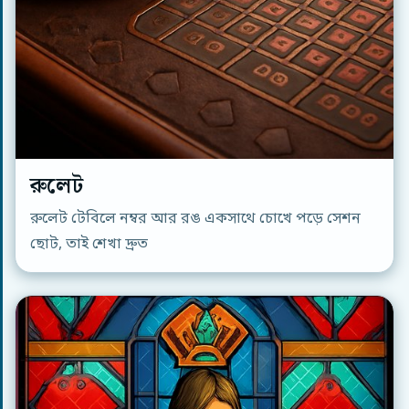
রুলেট
রুলেট টেবিলে নম্বর আর রঙ একসাথে চোখে পড়ে সেশন
ছোট, তাই শেখা দ্রুত