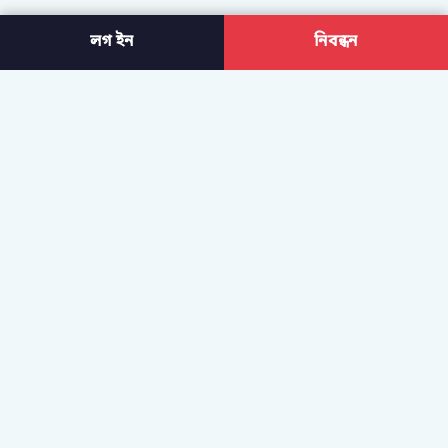
লগ ইন
নিবন্ধন
খেলোয়াড়রা CK666 Play নিয়ে
কী বলছেন?
রুলেট টেবিল খুলতেই দেরি হয় না
রাকিব
Dhaka
bKash দিয়ে শুরু করা সহজ লেগেছে
তাসনিম
Chattogram