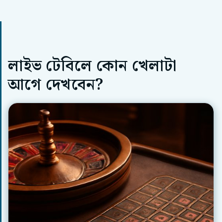
লাইভ টেবিলে কোন খেলাটা
আগে দেখবেন?