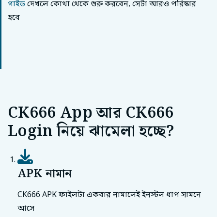
গাইড
দেখলে কোথা থেকে শুরু করবেন, সেটা আরও পরিষ্কার
হবে
CK666 App আর CK666
Login নিয়ে ঝামেলা হচ্ছে?
APK নামান
CK666 APK ফাইলটা একবার নামালেই ইনস্টল ধাপ সামনে
আসে