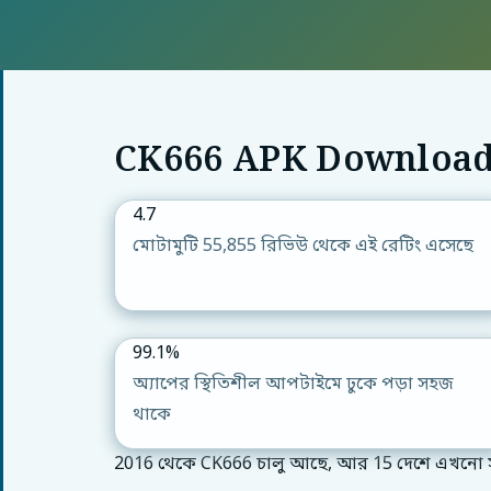
CK666 APK Download 
4.7
মোটামুটি 55,855 রিভিউ থেকে এই রেটিং এসেছে
99.1%
অ্যাপের স্থিতিশীল আপটাইমে ঢুকে পড়া সহজ
থাকে
2016 থেকে CK666 চালু আছে, আর 15 দেশে এখনো সক্র