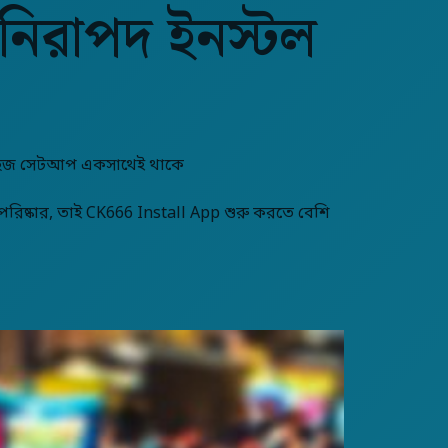
রাপদ ইনস্টল
 সহজ সেটআপ একসাথেই থাকে
রিষ্কার, তাই CK666 Install App শুরু করতে বেশি