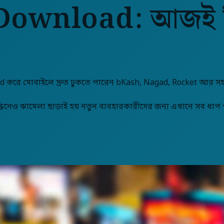
ownload: আজই নি
d করে মোবাইলে দ্রুত ঢুকতে পারেন bKash, Nagad, Rocket আর
িনেও ঝামেলা ছাড়াই হয় নতুন ব্যবহারকারীদের জন্য এখানে সব ধাপ প